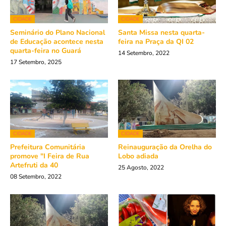
CIDADE
CIDADE
Seminário do Plano Nacional
Santa Missa nesta quarta-
de Educação acontece nesta
feira na Praça da QI 02
quarta-feira no Guará
14 Setembro, 2022
17 Setembro, 2025
CIDADE
CIDADE
Prefeitura Comunitária
Reinauguração da Orelha do
promove "I Feira de Rua
Lobo adiada
Artefruti da 40
25 Agosto, 2022
08 Setembro, 2022