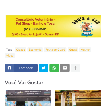
Tags
Cidade
Economia
Folha do Guará
Guará
Mulher
Vídeo
Facebook
Você Vai Gostar