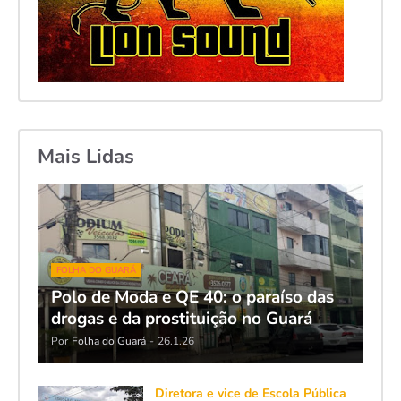
Mais Lidas
FOLHA DO GUARÁ
Polo de Moda e QE 40: o paraíso das
drogas e da prostituição no Guará
Por
Folha do Guará
-
26.1.26
Diretora e vice de Escola Pública