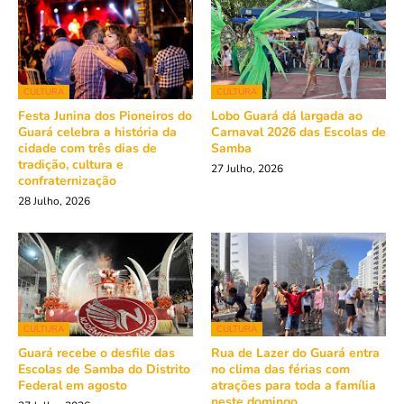
CULTURA
CULTURA
Festa Junina dos Pioneiros do
Lobo Guará dá largada ao
Guará celebra a história da
Carnaval 2026 das Escolas de
cidade com três dias de
Samba
tradição, cultura e
27 Julho, 2026
confraternização
28 Julho, 2026
CULTURA
CULTURA
Guará recebe o desfile das
Rua de Lazer do Guará entra
Escolas de Samba do Distrito
no clima das férias com
Federal em agosto
atrações para toda a família
neste domingo