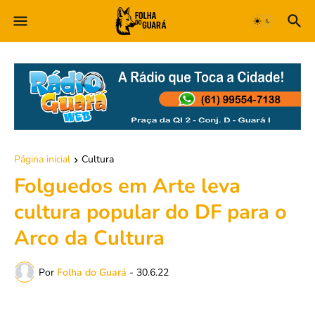
Página inicial
Cultura
Folguedos em Arte leva
cultura popular do DF para o
Arco da Cultura
Por
Folha do Guará
-
30.6.22