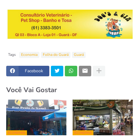
Tags
Economia
Folha do Guará
Guará
Facebook
Você Vai Gostar
ECONOMIA
ECONOMIA