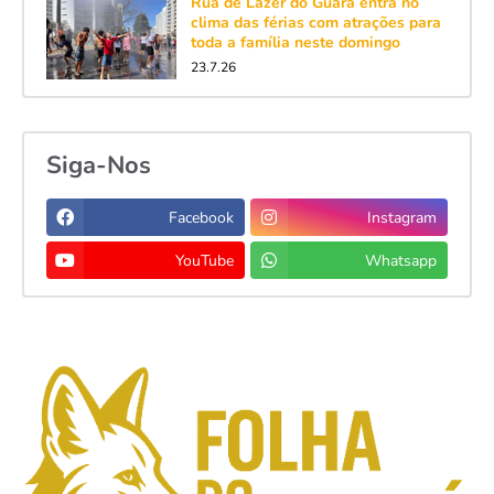
Rua de Lazer do Guará entra no
clima das férias com atrações para
toda a família neste domingo
23.7.26
Siga-Nos
Facebook
Instagram
YouTube
Whatsapp