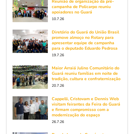
Reunião de organização da pré-
campanha de Policarpo reuniu
apoiadores no Guará
10.7.26
Diretório do Guará do União Brasil
promove almoço no Rotary para
apresentar equipe de campanha
para o deputado Eduardo Pedrosa
19.7.26
Maior Arraiá Julino Comunitário do
Guará reuniu famílias em noite de
tradição, cultura e confraternização
20.7.26
Cappelli, Cristovam e Dennis Web
visitam feirantes da Feira do Guará
e firmam compromisso com a
modernização do espaço
26.7.26