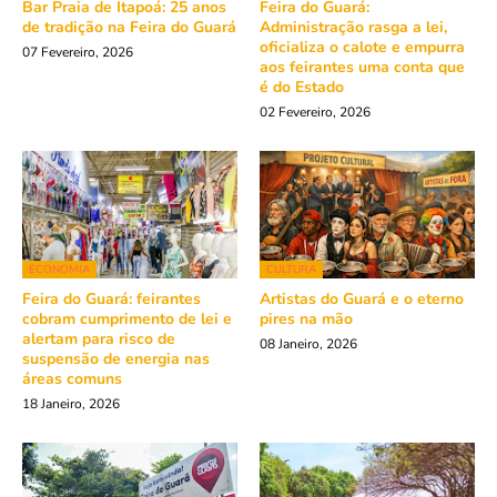
Bar Praia de Itapoá: 25 anos
Feira do Guará:
de tradição na Feira do Guará
Administração rasga a lei,
oficializa o calote e empurra
07 Fevereiro, 2026
aos feirantes uma conta que
é do Estado
02 Fevereiro, 2026
ECONOMIA
CULTURA
Feira do Guará: feirantes
Artistas do Guará e o eterno
cobram cumprimento de lei e
pires na mão
alertam para risco de
08 Janeiro, 2026
suspensão de energia nas
áreas comuns
18 Janeiro, 2026