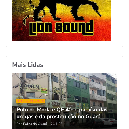
Mais Lidas
FOLHA DO GUARÁ
Polo de Moda e QE 40: o paraíso das
drogas e da prostituição no Guará
Por
Folha do Guará
-
26.1.26