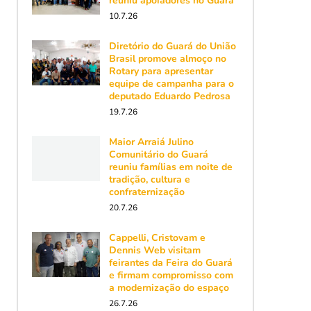
reuniu apoiadores no Guará
10.7.26
Diretório do Guará do União
Brasil promove almoço no
Rotary para apresentar
equipe de campanha para o
deputado Eduardo Pedrosa
19.7.26
Maior Arraiá Julino
Comunitário do Guará
reuniu famílias em noite de
tradição, cultura e
confraternização
20.7.26
Cappelli, Cristovam e
Dennis Web visitam
feirantes da Feira do Guará
e firmam compromisso com
a modernização do espaço
26.7.26