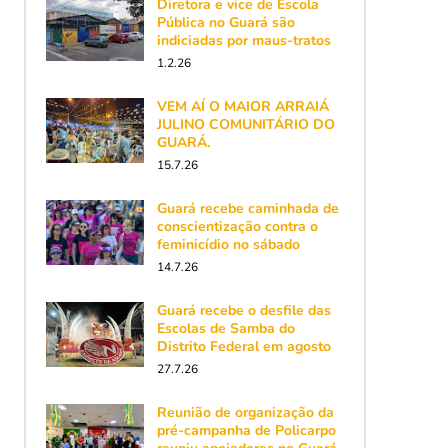
Diretora e vice de Escola
Pública no Guará são
indiciadas por maus-tratos
1.2.26
VEM AÍ O MAIOR ARRAIÁ
JULINO COMUNITÁRIO DO
GUARÁ.
15.7.26
Guará recebe caminhada de
conscientização contra o
feminicídio no sábado
14.7.26
Guará recebe o desfile das
Escolas de Samba do
Distrito Federal em agosto
27.7.26
Reunião de organização da
pré-campanha de Policarpo