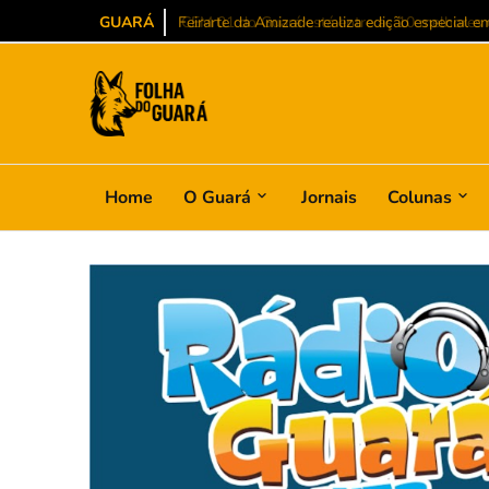
GUARÁ
CEM 01 do Guará está entre as 10 melhores es
Home
O Guará
Jornais
Colunas