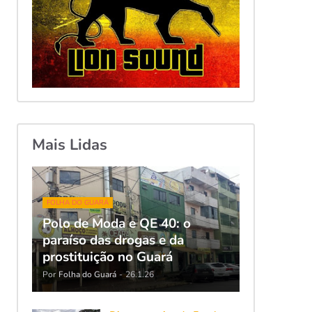
Mais Lidas
FOLHA DO GUARÁ
Polo de Moda e QE 40: o
paraíso das drogas e da
prostituição no Guará
Por
Folha do Guará
-
26.1.26