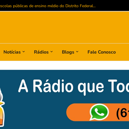
 homologada em convenção que oficializa Leandro Grass ao Governo do D
Notícias
Rádios
Blogs
Fale Conosco