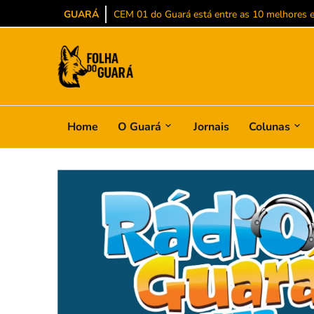
GUARÁ
Policarpo tem candidatura a deputado federal
Home
O Guará
Jornais
Colunas