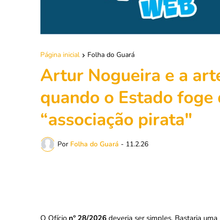
Página inicial
Folha do Guará
Artur Nogueira e a arte
quando o Estado foge 
“associação pirata"
Por
Folha do Guará
-
11.2.26
O Ofício
nº 28/2026
deveria ser simples. Bastaria uma 