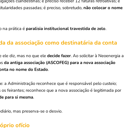
igações clandestinas; é preciso receber 12 faturas retroativas; é
 titularidades passadas; é preciso, sobretudo,
não colocar o nome
o na prática é
paralisia institucional travestida de zelo
.
da da associação como destinatária da conta
 ele diz, mas no que ele
decide fazer
. Ao solicitar à Neoenergia a
ras
da antiga associação (ASCOFEG) para a nova associação
conta no nome do Estado
.
te: a Administração reconhece que é responsável pelo custeio;
 os feirantes; reconhece que a nova associação é legitimada por
ade para si mesma
.
diário, mas preserva-se o desvio.
óprio ofício