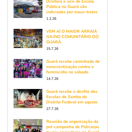
Diretora e vice de Escola
Pública no Guará são
indiciadas por maus-tratos
1.2.26
VEM AÍ O MAIOR ARRAIÁ
JULINO COMUNITÁRIO DO
GUARÁ.
15.7.26
Guará recebe caminhada de
conscientização contra o
feminicídio no sábado
14.7.26
Guará recebe o desfile das
Escolas de Samba do
Distrito Federal em agosto
27.7.26
Reunião de organização da
pré-campanha de Policarpo