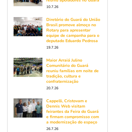
reuniu apoiadores no Guará
10.7.26
Diretório do Guará do União
Brasil promove almoço no
Rotary para apresentar
equipe de campanha para o
deputado Eduardo Pedrosa
19.7.26
Maior Arraiá Julino
Comunitário do Guará
reuniu famílias em noite de
tradição, cultura e
confraternização
20.7.26
Cappelli, Cristovam e
Dennis Web visitam
feirantes da Feira do Guará
e firmam compromisso com
a modernização do espaço
26.7.26