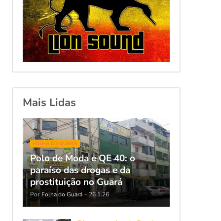
Mais Lidas
FOLHA DO GUARÁ
Polo de Moda e QE 40: o
paraíso das drogas e da
prostituição no Guará
Por
Folha do Guará
-
26.1.26