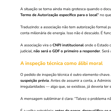
A situação se torna ainda mais grotesca quando o do
Termo de Autorização específico para o local”
no que 
Traduzindo: a associação não tem autorização formal p
conta milionária de energia. Isso não é descuido. É func
A associação vira o
CNPJ institucional
onde o Estado de
judicial,
não será o GDF o primeiro a responder
. Será
A inspeção técnica como álibi moral
O pedido de inspeção técnica é outro elemento-chave. E
suspeição prévia
. Antes de assumir a conta, a Adminis
irregularidades — algo que, se existisse, já deveria ter 
A mensagem subliminar é clara: “Talvez o problema nã
É a velha estratégia:
antes de pagar, desqualifica-se