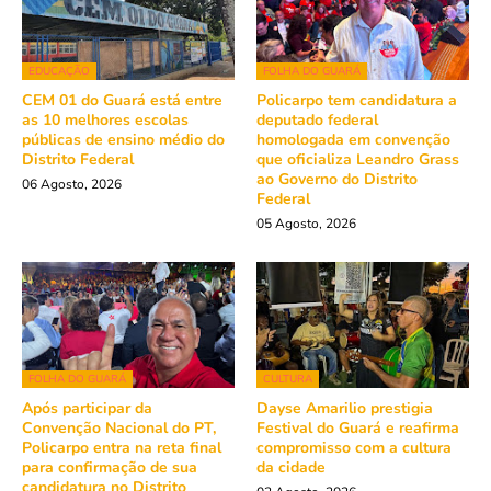
EDUCAÇÃO
FOLHA DO GUARÁ
CEM 01 do Guará está entre
Policarpo tem candidatura a
as 10 melhores escolas
deputado federal
públicas de ensino médio do
homologada em convenção
Distrito Federal
que oficializa Leandro Grass
ao Governo do Distrito
06 Agosto, 2026
Federal
05 Agosto, 2026
FOLHA DO GUARÁ
CULTURA
Após participar da
Dayse Amarilio prestigia
Convenção Nacional do PT,
Festival do Guará e reafirma
Policarpo entra na reta final
compromisso com a cultura
para confirmação de sua
da cidade
candidatura no Distrito