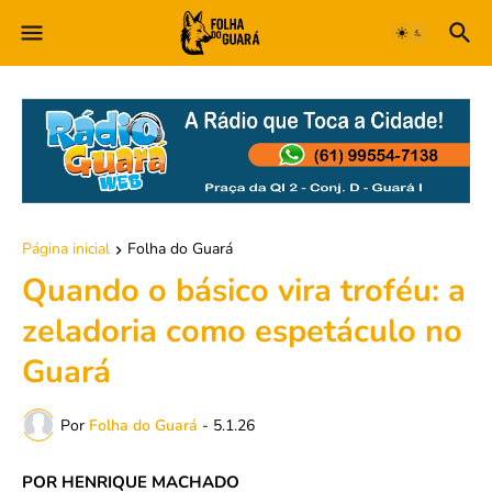
Página inicial
Folha do Guará
Quando o básico vira troféu: a
zeladoria como espetáculo no
Guará
Por
Folha do Guará
-
5.1.26
POR HENRIQUE MACHADO