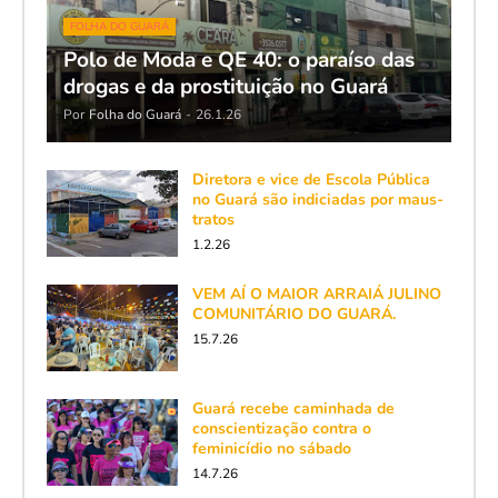
FOLHA DO GUARÁ
Polo de Moda e QE 40: o paraíso das
drogas e da prostituição no Guará
Por
Folha do Guará
-
26.1.26
Diretora e vice de Escola Pública
no Guará são indiciadas por maus-
tratos
1.2.26
VEM AÍ O MAIOR ARRAIÁ JULINO
COMUNITÁRIO DO GUARÁ.
15.7.26
Guará recebe caminhada de
conscientização contra o
feminicídio no sábado
14.7.26